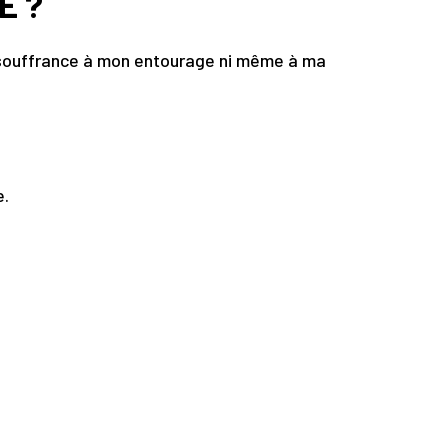
E ?
ma souffrance à mon entourage ni même à ma
e.