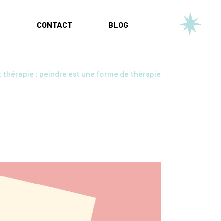
O
CONTACT
BLOG
t thérapie : peindre est une forme de thérapie