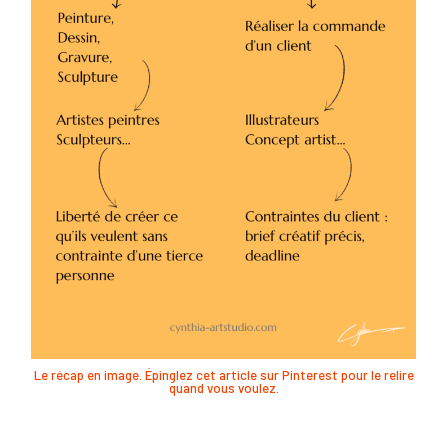
Le récap en image. Épinglez cet article sur Pinterest pour le relire
quand vous voulez.